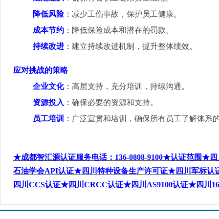
降低风险
：
减少工伤事故，保护员工健康
。
成本节约
：
降低保险成本和潜在的罚款
。
持续改进
：
建立持续改进机制，提升整体绩效
。
应对挑战的策略
企业文化
：
高层支持，充分培训，持续沟通
。
资源投入
：
确保必要的资源和支持
。
员工培训
：
广泛宣贯和培训，确保所有员工了解体系
★
成都智汇源认证服务电话
：136-0808-9100
★认证范围★四
石油学会API
认证★
四川特种设备生产许可证
★四川军标认证★
四川CCS
认证★四川CRCC
认证★四川AS9100
认证★四川16